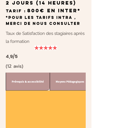
2 jours (14 heures)
800€ en inter*
Tarif :
*pour les tarifs INTRA ,
merci de nous consulter
Taux de Satisfaction des stagiaires après
la formation
4,9/5
(12 avis)
Prérequis & accessibilité
Moyens Pédagogiques