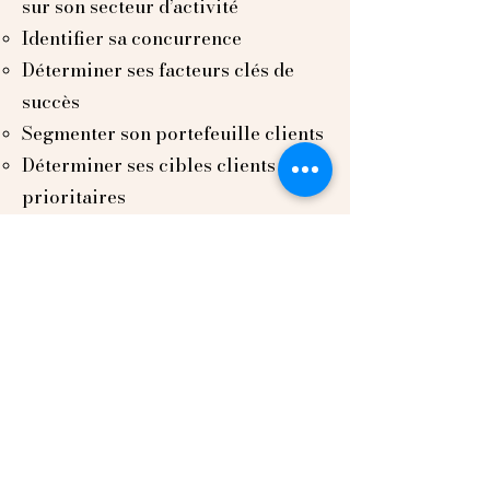
sur son secteur d’activité
Identifier sa concurrence
Déterminer ses facteurs clés de
succès
Segmenter son portefeuille clients
Déterminer ses cibles clients
prioritaires
Déterminer sa stratégie de vente
Élaborer son
plan d’action
commercial
Prospecter efficacement – 1 jour
Comprendre les enjeux de ses
prospects
Déterminer sa proposition de
valeur
Choisir le ou les canaux de