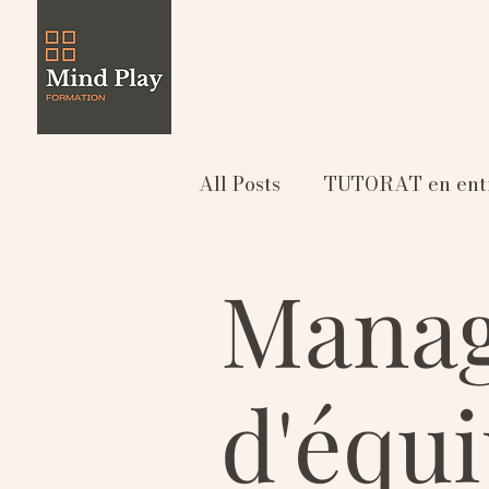
All Posts
TUTORAT en entr
Mana
d'équ